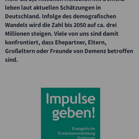
leben laut aktuellen Schätzungen in
Deutschland. Infolge des demografischen
Wandels wird die Zahl bis 2050 auf ca. drei
Millionen steigen. Viele von uns sind damit
konfrontiert, dass Ehepartner, Eltern,
Großeltern oder Freunde von Demenz betroffen
sind.
E
v
a
n
g
e
l
i
s
c
h
e
E
r
w
a
c
h
s
e
n
e
n
b
i
l
d
u
n
g
o
e
n
s
e
©
d
e
B