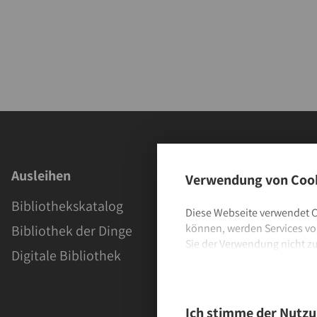
Ausleihen
Angebote
Verwendung von Cook
Bibliothekskatalog
Kinder
Diese Webseite verwendet C
können, werden Services von
Bibliothek der Dinge
MINT & Mak
Sie der Verwendung nicht z
Digitale Bibliothek
Jugendlich
Ich stimme der Nutzung vo
Pädagogisc
Eltern
Weitere Informationen sowie
Ich stimme der Nutzu