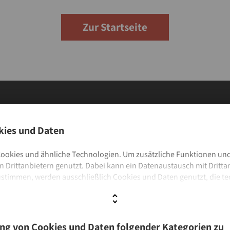
Zur Startseite
Allgemeine Infos
ies und Daten
Öffnungszeiten
ookies und ähnliche Technologien. Um zusätzliche Funktionen und
 Drittanbietern genutzt. Dabei kann ein Datenaustausch mit Dritta
erKids
Anmeldung & Gebühren
ustimmen, werden ausschließlich Cookies und Daten genutzt, die te
e
Leihfristen & Ausleihbe
n Cookies und Daten folgender Kategorien zu
h Lehrende
Anfahrt & Parken
Kontakt & Feedback
 Details zu den Kategorien finden Sie unter
Datenschutz
und
Impre
ng von Cookies und Daten folgender Kategorien zu