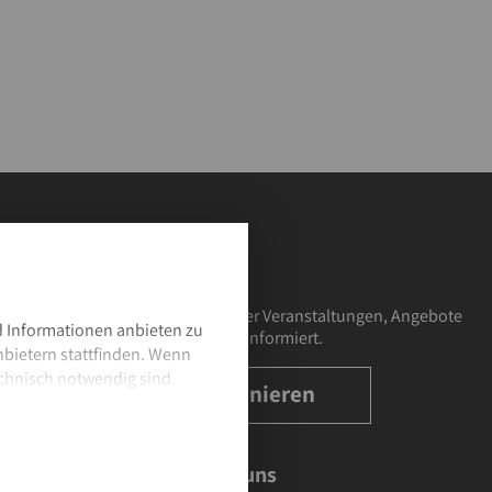
Newsletter
Bleiben Sie über Veranstaltungen, Angebote
 Informationen anbieten zu
und Aktuelles informiert.
nbietern stattfinden. Wenn
chnisch notwendig sind.
abonnieren
dingungen
Folgen Sie uns
ssum.